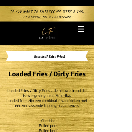
IF YOU WANT TO IMPRESS ME WITH A CAR,
IT BETTER BE A FOODTRUCK
Exercise? Extra Fries!
Loaded Fries / Dirty Fries
Loaded Fries / Dirty Frie
s = de nieuwe trend die
is overgevlogen uit Amerika.
Loaded fries zijn een com
binatie van frieten met
een verrassende toppings naar keuze.
- Cheddar
- Pulled pork
- Pulled beef