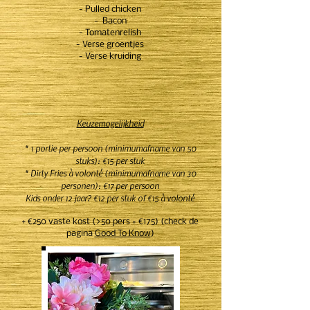
- Pulled chicken
- Bacon
- Tomatenrelish
- Verse groentjes
- Verse kruiding
Keuzemogelijkheid
* 1 portie per persoon (minimumafname van 50
stuks): €15 per stuk
* Dirty Fries à volonté (minimumafname van 30
personen): €17 per persoon
Kids onder 12 jaar? €12 per stuk of €15 à volonté
+ €250 vaste kost
(>50 pers = €175)
(check de
pagina
Good To Know
)