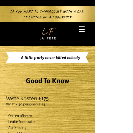
IF YOU WANT TO IMPRESS ME WITH A CAR,
IT BETTER BE A FOODTRUCK
A little party never killed nobody
Good To Know
Vaste kosten €175
Vanaf + 50 personen €125
- Op- en afbouw
- Leuke foodtrailer
- Aankleding