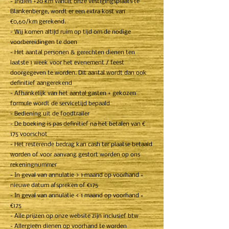
- Indien +20 km vanuit onze vestigingsplaats te
Blankenberge, wordt er een extra kost van
€0,60/km gerekend.
- Wij komen altijd ruim op tijd om de nodige
voorbereidingen te doen
- Het aantal personen & gerechten dienen ten
laatste 1 week voor het evenement / feest
doorgegeven te worden. Dit aantal wordt dan ook
definitief aangerekend
- Afhankelijk van het aantal gasten + gekozen
formule wordt de servicetijd bepaald
- Bediening uit de foodtrailer
- De boeking is pas definitief na het betalen van €
175 voorschot
- Het resterende bedrag kan cash ter plaatse betaald
worden of voor aanvang gestort worden op ons
rekeningnummer
- In geval van annulatie > 1 maand op voorhand =
nieuwe datum afspreken of €175
- In geval van annulatie < 1 maand op voorhand =
€175
- Alle prijzen op onze website zijn inclusief btw
- Allergieën dienen op voorhand te worden