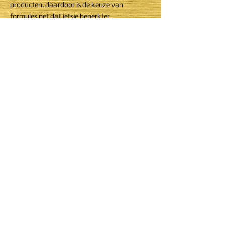
producten, daardoor is de keuze van
formules net dat ietsje beperkter.
Aarzel zeker niet om ons te contacteren voor
een offerte op maat.
lafete.foodtruck@gmail.com